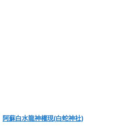
阿蘇白水龍神權現(白蛇神社)