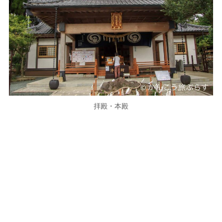
拝殿・本殿