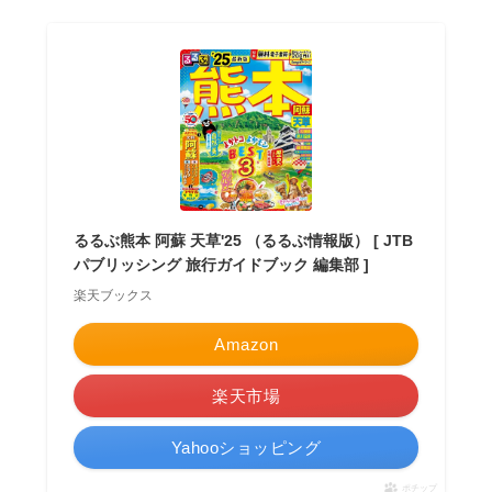
るるぶ熊本 阿蘇 天草'25 （るるぶ情報版） [ JTB
パブリッシング 旅行ガイドブック 編集部 ]
楽天ブックス
Amazon
楽天市場
Yahooショッピング
ポチップ