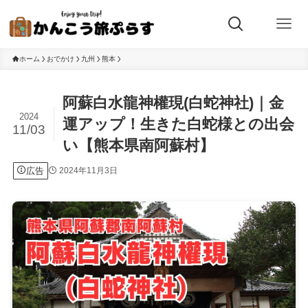
ホーム
おでかけ
九州
熊本
阿蘇白水龍神權現(白蛇神社)｜金
2024
運アップ！生きた白蛇様との出会
11/03
い【熊本県南阿蘇村】
広告
2024年11月3日