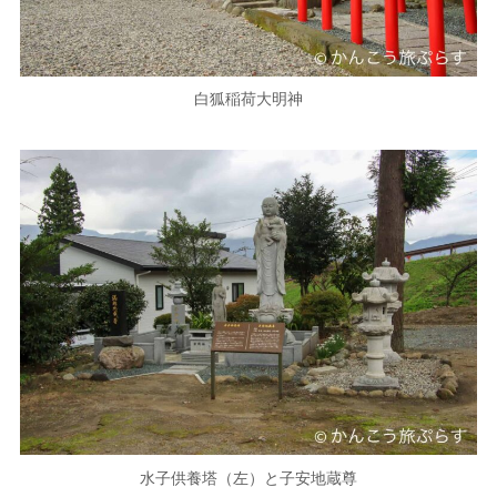
白狐稲荷大明神
水子供養塔（左）と子安地蔵尊