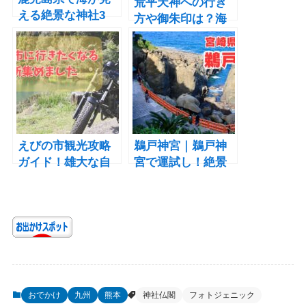
荒平天神への行き
える絶景な神社3
方や御朱印は？海
選、映えスポット
のすぐそばにある
はここだ！！
神社へ【鹿児島県
鹿屋市】
えびの市観光攻略
鵜戸神宮｜鵜戸神
ガイド！雄大な自
宮で運試し！絶景
然と絶景穴場スポ
のパワースポット
ット
【宮崎県日南市】
おでかけ
九州
熊本
神社仏閣
フォトジェニック