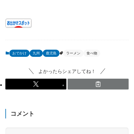
上】柚子の味がク
べたらやみつきに
セになるいいとこ
なる伊佐市で人気
どりな塩ラーメン
の味噌らーめん
おでかけ
九州
鹿児島
ラーメン
食べ物
よかったらシェアしてね！
コメント