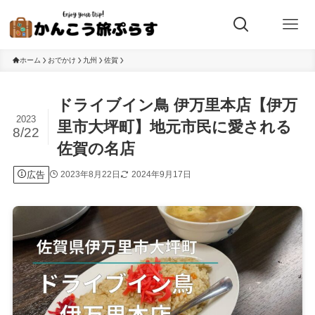
ホーム
おでかけ
九州
佐賀
ドライブイン鳥 伊万里本店【伊万
2023
里市大坪町】地元市民に愛される
8/22
佐賀の名店
広告
2023年8月22日
2024年9月17日